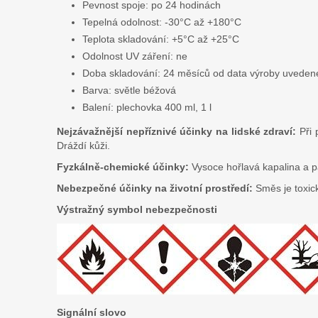
Pevnost spoje: po 24 hodinách
Tepelná odolnost: -30°C až +180°C
Teplota skladování: +5°C až +25°C
Odolnost UV záření: ne
Doba skladování: 24 měsíců od data výroby uvedené
Barva: světle béžová
Balení: plechovka 400 ml, 1 l
Nejzávažnější nepříznivé účinky na lidské zdraví:
Při 
Dráždí kůži.
Fyzkálně-chemické účinky:
Vysoce hořlavá kapalina a p
Nebezpečné účinky na životní prostředí:
Směs je toxic
Výstražný symbol nebezpečnosti
Signální slovo