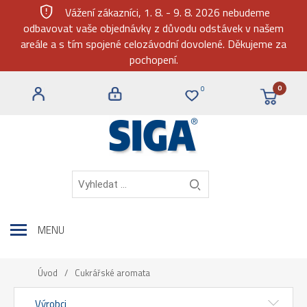
gpp_maybe
Vážení zákazníci, 1. 8. - 9. 8. 2026 nebudeme
odbavovat vaše objednávky z důvodu odstávek v našem
areále a s tím spojené celozávodní dovolené. Děkujeme za
pochopení.
0
0
MENU
Úvod
/
Cukrářské aromata
Výrobci