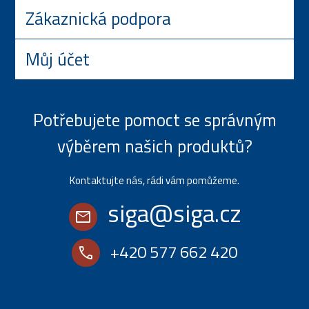
Zákaznická podpora
Můj účet
Potřebujete pomoct se správným
výběrem našich produktů?
Kontaktujte nás, rádi vám pomůžeme.
siga@siga.cz
mail
+420 577 662 420
call