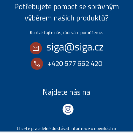
Potřebujete pomoct se správným
výběrem našich produktů?
Kontaktujte nás, rádi vám pomůžeme.
siga@siga.cz
mail
+420 577 662 420
call
Najdete nás na
Chcete pravidelně dostávat informace o novinkách a