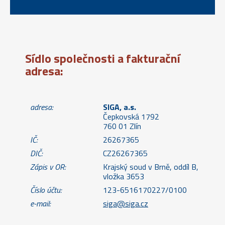
Sídlo společnosti a fakturační
adresa:
adresa:
SIGA, a.s.
Čepkovská 1792
760 01 Zlín
IČ:
26267365
DIČ:
CZ26267365
Zápis v OR:
Krajský soud v Brně, oddíl B,
vložka 3653
Číslo účtu:
123-6516170227/0100
e-mail:
siga@siga.cz