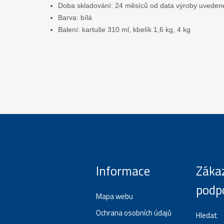
Doba skladování: 24 měsíců od data výroby uvedené
Barva: bílá
Balení: kartuše 310 ml, kbelík 1,6 kg, 4 kg
Informace
Záka
podp
Mapa webu
Ochrana osobních údajů
Hledat