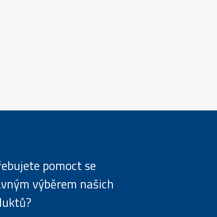
řebujete pomoct se
ávným výběrem našich
duktů?