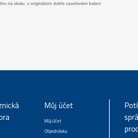
ho na obalu, v originálním dobře uzavřeném balení
znická
Můj účet
Pot
ora
spr
Můj účet
pro
Objednávky