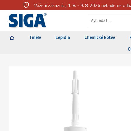
gpp_maybe
Vážení zákazníci, 1. 8. - 9. 8. 2026 nebudeme o
Tmely
Lepidla
Chemické kotvy
O