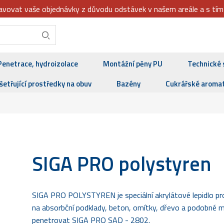
dbavovat vaše objednávky z důvodu odstávek v našem areále a s tí
Penetrace, hydroizolace
Montážní pěny PU
Technické 
šetřující prostředky na obuv
Bazény
Cukrářské aroma
SIGA PRO polystyren
SIGA PRO POLYSTYREN je speciální akrylátové lepidlo pro 
na absorbční podklady, beton, omítky, dřevo a podobné 
penetrovat SIGA PRO SAD - 2802.