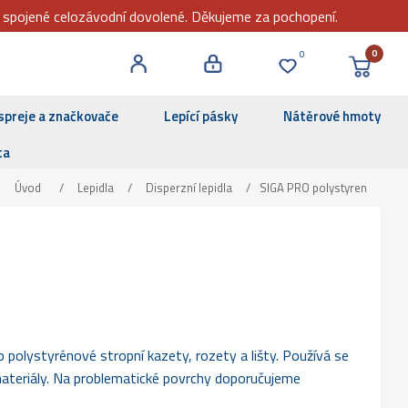
m spojené celozávodní dovolené. Děkujeme za pochopení.
0
0
spreje a značkovače
Lepící pásky
Nátěrové hmoty
ta
Úvod
/
Lepidla
/
Disperzní lepidla
/
SIGA PRO polystyren
polystyrénové stropní kazety, rozety a lišty. Používá se
materiály. Na problematické povrchy doporučujeme