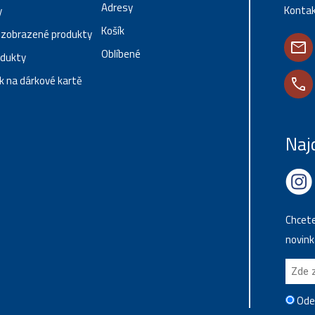
Adresy
Kontak
y
Košík
 zobrazené produkty
mail
Oblíbené
odukty
 na dárkové kartě
call
Naj
Chcete
novink
Ode