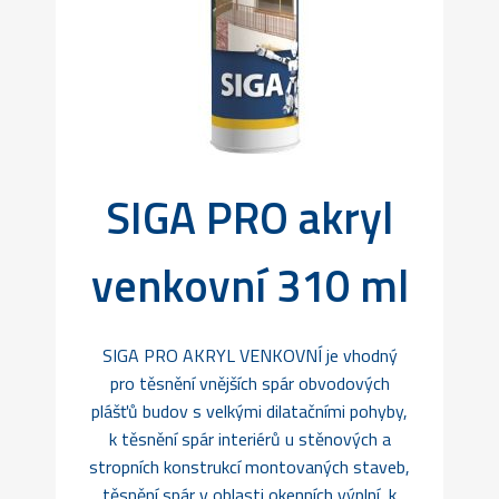
SIGA PRO akryl
venkovní 310 ml
SIGA PRO AKRYL VENKOVNÍ je vhodný
pro těsnění vnějších spár obvodových
plášťů budov s velkými dilatačními pohyby,
k těsnění spár interiérů u stěnových a
stropních konstrukcí montovaných staveb,
těsnění spár v oblasti okenních výplní, k