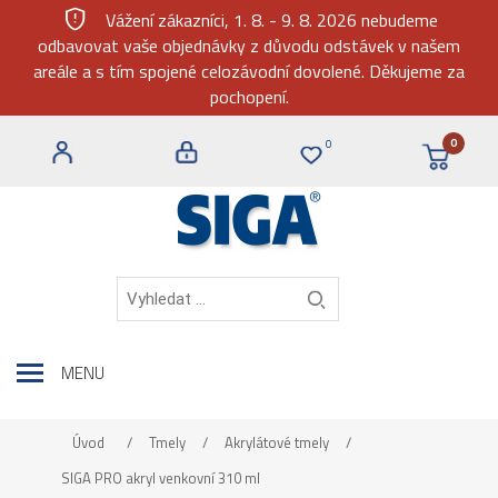
gpp_maybe
Vážení zákazníci, 1. 8. - 9. 8. 2026 nebudeme
odbavovat vaše objednávky z důvodu odstávek v našem
areále a s tím spojené celozávodní dovolené. Děkujeme za
pochopení.
0
0
MENU
Úvod
/
Tmely
/
Akrylátové tmely
/
SIGA PRO akryl venkovní 310 ml