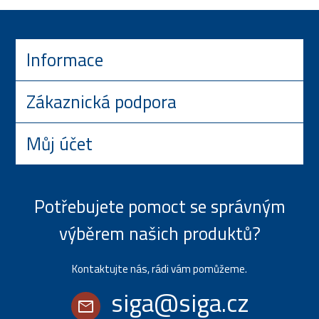
Informace
Zákaznická podpora
Můj účet
Potřebujete pomoct se správným
výběrem našich produktů?
Kontaktujte nás, rádi vám pomůžeme.
siga@siga.cz
mail