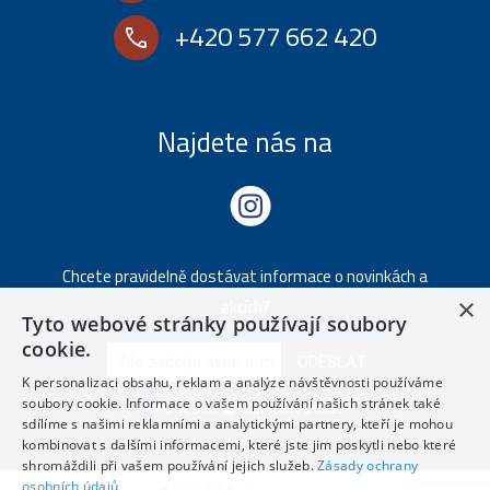
+420 577 662 420
call
Najdete nás na
Chcete pravidelně dostávat informace o novinkách a
×
akcích?
Tyto webové stránky používají soubory
cookie.
ODESLAT
K personalizaci obsahu, reklam a analýze návštěvnosti používáme
soubory cookie. Informace o vašem používání našich stránek také
Odeslat
Odhlásit odběr
sdílíme s našimi reklamními a analytickými partnery, kteří je mohou
kombinovat s dalšími informacemi, které jste jim poskytli nebo které
shromáždili při vašem používání jejich služeb.
Zásady ochrany
osobních údajů