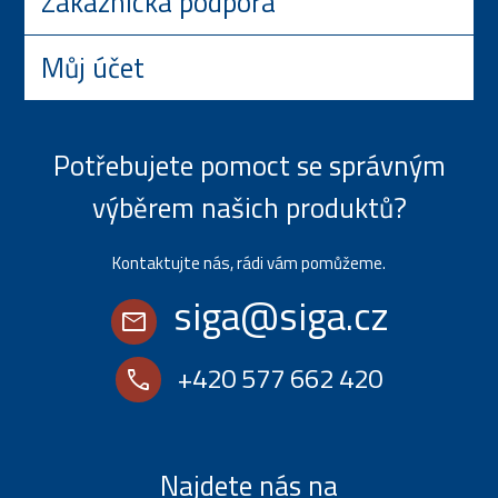
Zákaznická podpora
Můj účet
Potřebujete pomoct se správným
výběrem našich produktů?
Kontaktujte nás, rádi vám pomůžeme.
siga@siga.cz
mail
+420 577 662 420
call
Najdete nás na