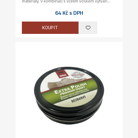
materiály. V kombinaci s včelím voskem vytváří
ideální kombinaci pro prevenci před popraskáním
64 Kč s DPH
materiálu. Po natření na obuv a následném
zaschnutí se krém přeleští. Vytvoří se souvislý
lesklý povrch.
KOUPIT