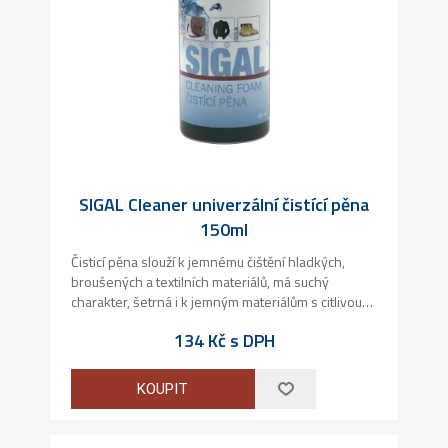
SIGAL Cleaner univerzální čistící pěna
150ml
Čisticí pěna slouží k jemnému čištění hladkých,
broušených a textilních materiálů, má suchý
charakter, šetrná i k jemným materiálům s citlivou
povrchovou úpravou. Doporučujeme na obuv,
134 Kč s DPH
koženou galanterii, oděvy a nábytek. Čistí dobře
plastové materiály v interiérech automobilů.
KOUPIT