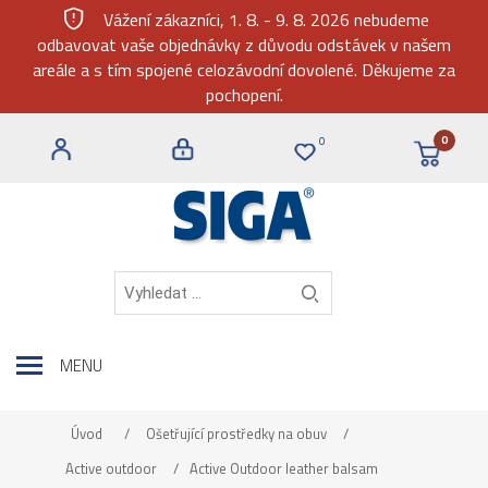
gpp_maybe
Vážení zákazníci, 1. 8. - 9. 8. 2026 nebudeme
odbavovat vaše objednávky z důvodu odstávek v našem
areále a s tím spojené celozávodní dovolené. Děkujeme za
pochopení.
0
0
MENU
Úvod
/
Ošetřující prostředky na obuv
/
Active outdoor
/
Active Outdoor leather balsam